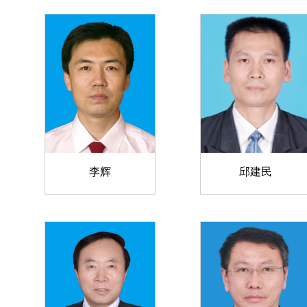
李辉
邱建民