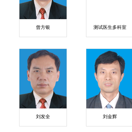
曾方银
测试医生多科室
刘发全
刘金辉