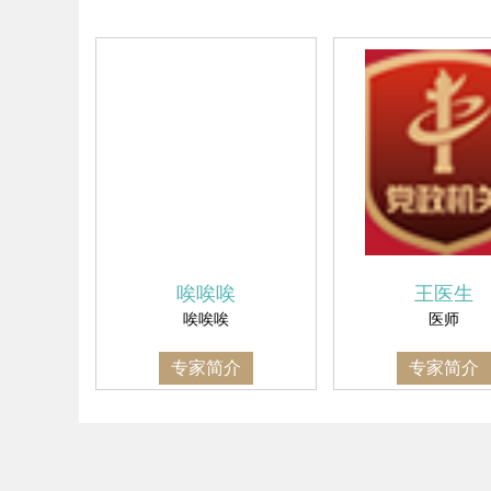
唉唉唉
王医生
唉唉唉
医师
专家简介
专家简介